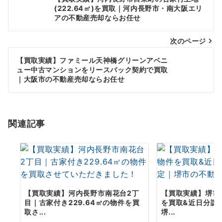
稿
(222.64㎡)を買取｜河内長野市・南大阪エリ
アの不動産売却ならお任せ
ナ
次のページ
ビ
ゲ
【買取実績】ファミール天神橋グリーンアベニ
ュー中古マンションをリースバック契約で買取
ー
｜大阪市の不動産売却ならお任せ
シ
ョ
関連記事
ン
【買取実績】河内長野市南花台2丁
【買取実績】堺市
目｜古家付き229.64㎡の物件を買
を買取&近日分譲
取さ...
堺...