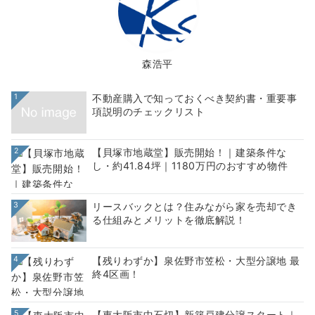
森浩平
1
不動産購入で知っておくべき契約書・重要事
項説明のチェックリスト
2
【貝塚市地蔵堂】販売開始！｜建築条件な
し・約41.84坪｜1180万円のおすすめ物件
3
リースバックとは？住みながら家を売却でき
る仕組みとメリットを徹底解説！
4
【残りわずか】泉佐野市笠松・大型分譲地 最
終4区画！
5
【東大阪市中石切】新築戸建分譲スタート｜