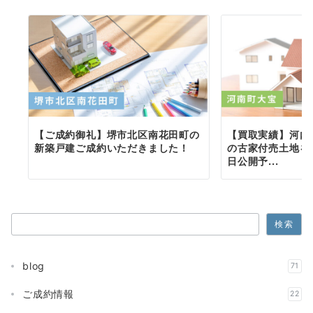
【ご成約御礼】堺市北区南花田町の
【買取実績】河内
新築戸建ご成約いただきました！
の古家付売土地を
日公開予...
検索
検索
blog
71
ご成約情報
22