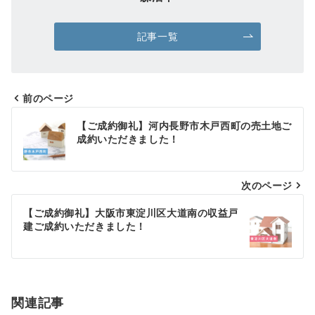
記事一覧
前のページ
投
【ご成約御礼】河内長野市木戸西町の売土地ご
稿
成約いただきました！
ナ
次のページ
ビ
ゲ
【ご成約御礼】大阪市東淀川区大道南の収益戸
建ご成約いただきました！
ー
シ
ョ
関連記事
ン